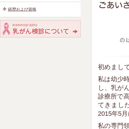
経歴および資格
初めまし
私は幼少
し、乳が
診療所で
てきまし
2015年
私の専門