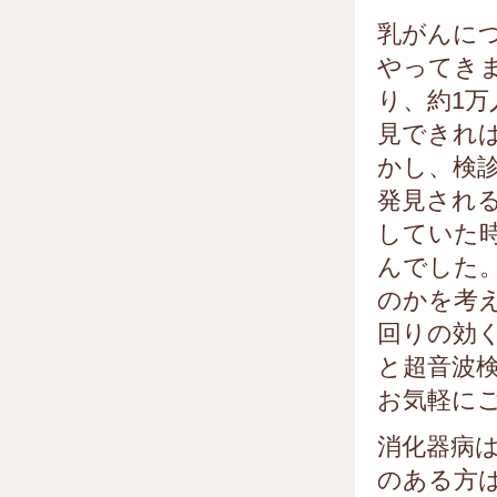
乳がんに
やってき
り、約1
見できれ
かし、検
発見され
していた
んでした
のかを考
回りの効
と超音波
お気軽に
消化器病
のある方