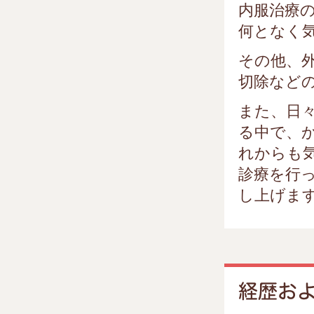
内服治療
何となく
その他、
切除など
また、日
る中で、
れからも
診療を行
し上げま